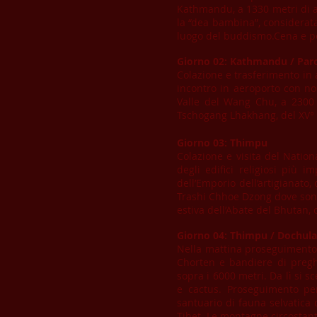
Kathmandu, a 1330 metri di al
la “dea bambina”, considerata
luogo del buddismo.Cena e p
Giorno 02: Kathmandu / Par
Colazione e trasferimento in a
incontro in aeroporto con no
Valle del Wang Chu, a 2300 m
Tschogang Lhakhang, del XV° s
Giorno 03: Thimpu
Colazione e visita del Natio
degli edifici religiosi più i
dell’Emporio dell’artigianato
Trashi Chhoe Dzong dove sono s
estiva dell’Abate del Bhutan
Giorno 04: Thimpu / Dochula 
Nella mattina proseguimento 
Chorten e bandiere di pregh
sopra i 6000 metri. Da lì si 
e cactus. Proseguimento pe
santuario di fauna selvatica 
Tibet. Le montagne circostan