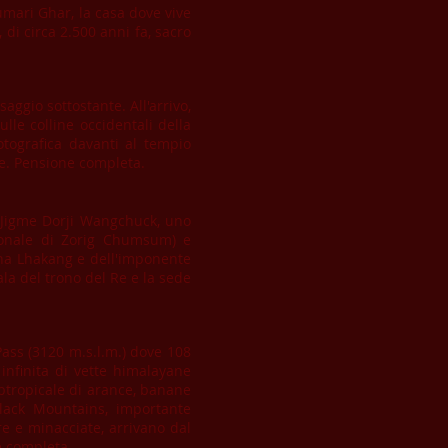
umari Ghar, la casa dove vive
di circa 2.500 anni fa, sacro
aggio sottostante. All'arrivo,
le colline occidentali della
otografica davanti al tempio
ne. Pensione completa.
e Jigme Dorji Wangchuck, uno
Nazionale di Zorig Chumsum) e
gkha Lhakang e dell'imponente
la del trono del Re e la sede
ass (3120 m.s.l.m.) dove 108
nfinita di vette himalayane
ubtropicale di arance, banane
Black Mountains, importante
re e minacciate, arrivano dal
e completa.