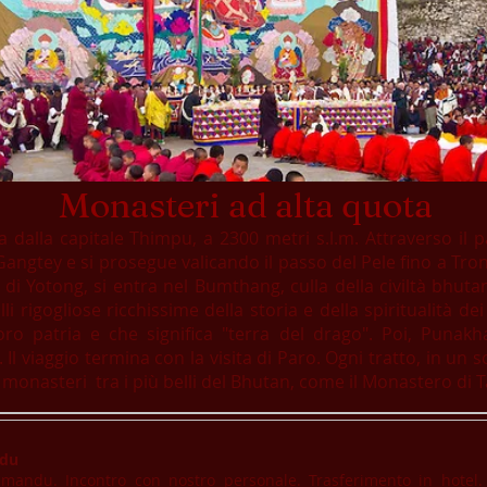
Monasteri ad alta quota
a dalla capitale Thimpu, a 2300 metri s.l.m. Attraverso il 
di Gangtey e si prosegue valicando il passo del Pele fino a T
 di Yotong, si entra nel Bumthang, culla della civiltà bhutan
li rigogliose ricchissime della storia e della spiritualità d
ro patria e che significa "terra del drago". Poi, Punakha
 Il viaggio termina con la visita di Paro. Ogni tratto, in un
ei monasteri tra i più belli del Bhutan, come il Monastero di
ndu
thmandu. Incontro con nostro personale.
Trasferimento in hotel. 