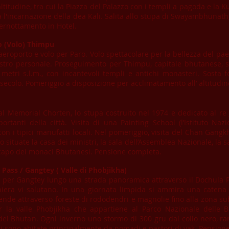
titudine, tra cui la Piazza del Palazzo con i templi a pagoda e la K
 l'incarnazione della dea Kali. Salita allo stupa di Swayambhunath, 
ernottamento in Hotel.
o (Volo) Thimpu
eroporto e volo per Paro. Volo spettacolare per la bellezza del paes
stro personale. Proseguimento per Thimpu, capitale bhutanese, sul
etri s.l.m., con incantevoli templi e antichi monasteri. Sosta f
ecolo. Pomeriggio a disposizione per acclimatamento all’ altitudi
nal Memorial Chorten, lo stupa costruito nel 1974 e dedicato al r
mportanti della città. Visita di una Painting School (l’Istituto 
, con i tipici manufatti locali. Nel pomeriggio, visita del Chan Gan
ituate la casa dei ministri, la sala dell’Assemblea Nazionale, la sa
, capo dei monaci Bhutanesi. Pensione completa.
Pass / Gangtey ( Valle di Phobjikha)
per Gangtey lungo una strada panoramica attraverso il Dochula P
iera vi salutano. In una giornata limpida si ammira una catena i
scende attraverso foreste di rododendri e magnolie fino alla zona s
r la valle Phobjikha che appartiene al Parco Nazionale delle 
del Bhutan. Ogni inverno uno stormo di 300 gru dal collo nero, ra
ti sono abitate principalmente da nomadi e pastori di yak. Pension