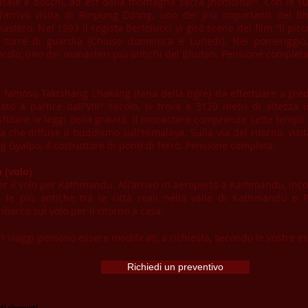
 risaie e boschi, ad est della montagna sacra Jhomolhari. Con le s
ll'arrivo visita di Rinpung Dzong, uno dei più importanti del Bh
tero. Nel 1993 il regista Bertolucci vi girò scene del film “Il pic
 torre di guardia (Chiuso domenica e Lunedi). Nel pomeriggio,
secolo, uno dei monasteri più antichi del Bhutan. Pensione completa
 famoso Taktshang Lhakang (tana della tigre) da effettuare a piedi
icato a partire dall'VIII° secolo, si trova a 3120 metri di altezza
idare le leggi della gravità. Il monastero comprende sette templi 
 che diffuse il buddismo sull'Himalaya. Sulla via del ritorno, vis
 Gyalpo, il costruttore di ponti di ferro. Pensione completa.
 (volo)
r il volo per Kathmandu. All'arrivo in aeroporto a Kathmandu, inco
, le più antiche tra le città reali nella valle di Kathmandu 
barco sul volo per il ritorno a casa.
ri viaggi possono essere modificati, a richiesta, secondo le vostre e
Richiedi un preventivo
i riservati.