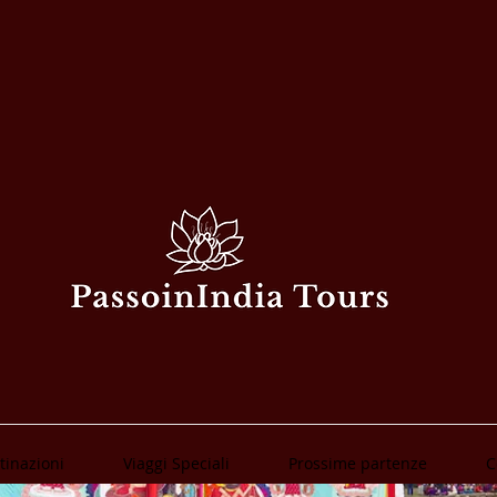
tinazioni
Viaggi Speciali
Prossime partenze
C