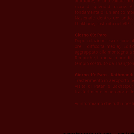
altitudine, in una vallata di
ricca di splendidi dzong. A
fondamenta di un antico monas
Nazionale dentro un’ antica
Lhakhang, costruito nel VII° 
Giorno 09: Paro
Dopo colazione escursione al
ore - difficoltà media). Edif
aggrappato alla montagna a sf
Rimpoche, il monaco buddista
tempio costruito da Thangtong
Giorno 10: Paro - Kathmandu
Trasferimento in aeroporto pe
Visita di Patan e Bakhatpur
trasferimento in aeroporto. Im
Vi informiamo che tutti i nost
© 2015 by
PassoinIndia Tours Tutti i diritt