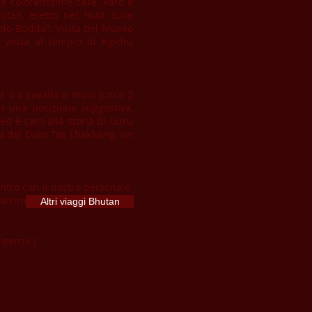
ue coloratissime case, Paro è
utan, eretto nel 1644 sulle
colo Budda”. Visita del Museo
 visita al tempio di Kyichu
.
 o a cavallo o mulo (circa 2
 in una posizione suggestiva,
ed è caro alla storia di Guru
ita del Dum Tse Lhakhang, un
ntro con il nostro personale.
e Patrimonio UNESCO. Cena e
Altri viaggi Bhutan
sigenze !