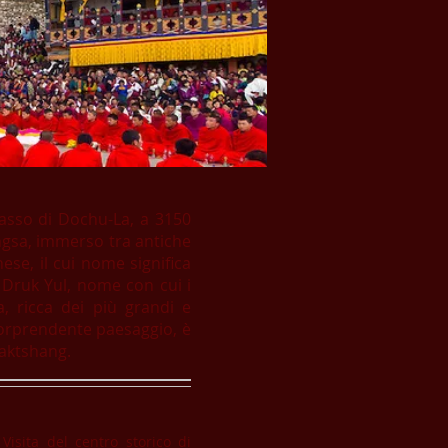
passo di Dochu-La, a 3150
rongsa, immerso tra antiche
ese, il cui nome significa
ei Druk Yul, nome con cui i
, ricca dei più grandi e
 sorprendente paesaggio, è
 Taktshang.
Visita del centro storico di