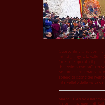
Questo itinerario cominci
mt., si giunge alla valle 
foreste. Superato il passo
"bellissimo campo", tra val
bhutanesi chiamano la lo
splendidi dzong del regno.
intervallato dalla visita d
Giorno 01: Arrivo a Kathma
Arrivo all' aeroporto di Ka