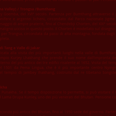
ha Valley) / Trongsa /Bumthang
ey Goemba, del XVI° secolo. Partenza per Bumthang attraverso il
conifere e argentei licheni, circondato dal Parco nazionale Jigm
saggio di ampie praterie, fino al Chendebji Chorten, del XIX° secol
o maligno ucciso in questo posto. Il Chorten è modellato sul dise
er Trongsa, circondata da passi di alta montagna, fondata dagli 
pleta.
di Tang e Valle di Jakar
cata alla visita dei più importanti luoghi nella valle di Bumthang
l tempio Kurjey Lhakhang che prende il suo nome dall’impronta 
nterno del più antico dei tre edifici risalente al 1652. Visita del t
l 1501 da Pema Lingua, che è il più importante centro Nyin
a del tempio di Jambey Ihakhang, costruito dal re tibetano Songs
akha
 Punakha. Se il tempo disposizione lo permette, si può visitare i
del Lama Drupa Kunley, uno dei più venerati del Bhutan. Pensione c
secondo più antico del Bhutan, fino al 1950 sede del governo. Parten