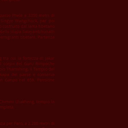
 passo Phele a 3350 metri di
e Singye Wangchuck, per poi
o costruito dal lama tibetano
gno dello stupa Swayambhunath
emigranti tibetani. Partenza
 tra cui la fortezza di Jakar
del corpo del Guru Rimpoche
empio Thamshing, il Tempio del
gmapa del paese e conserva
ten Ganpo nel 659. Pensione
l Chimmi Lhakheng, tempio la
ompleta.
za per Paro, a 2.280 metri di