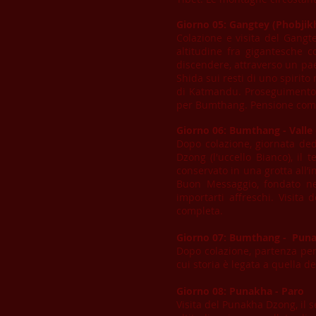
Giorno 05:
Gangtey (Phobjik
Colazione e visita del Gangt
altitudine fra gigantesche 
discendere, attraverso un pae
Shida sui resti di uno spirit
di Katmandu. Proseguimento p
per Bumthang. Pensione com
Giorno 06:
Bumthang - Valle 
Dopo colazione, giornata dedi
Dzong (l'uccello Bianco), i
conservato in una grotta all’i
Buon Messaggio, fondato ne
importarti affreschi. Visit
completa.
Giorno 07: Bumthang - Pun
Dopo colazione, partenza per
cui storia è legata a quella 
Giorno 08: Punakha - Paro
Visita del Punakha Dzong, il 