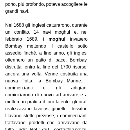
porto, più profondo, poteva accogliere le 
grandi navi.
Nel 1688 gli inglesi catturarono, durante 
un confltto, 14 navi moghul e, nel 
febbraio 1689, i 
moghul
 invasero 
Bombay mettendo il castello sotto 
assedio finché, a fine anno, gli inglesi 
ottennero un patto di pace. Bombay, 
distrutta, entro la fine del 1700 risorse, 
ancora una volta. Venne costruita una 
nuova flotta, la Bombay Marine. I 
commercianti e gli artigiani 
cominciarono di nuovo ad arrivare e a 
mettere in pratica il loro talento: gli orafi 
realizzavano favolosi gioielli, i tessitori 
filavano stoffe preziose, i commercianti 
trattavano prodotti che arrivavano da 
tutta l'India. Nel 1730, i costruttori navali 