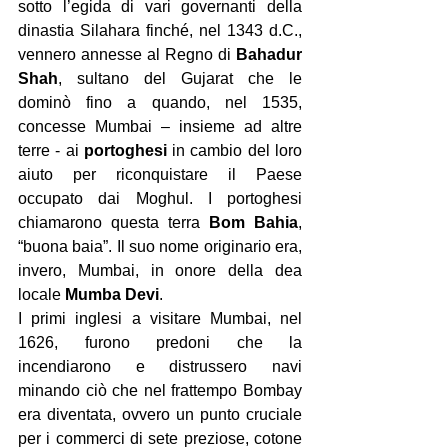
sotto l’egida di vari governanti della 
dinastia Silahara finché, nel 1343 d.C., 
vennero annesse al Regno di 
Bahadur 
Shah
, sultano del Gujarat che le 
dominò fino a quando, nel 1535, 
concesse Mumbai – insieme ad altre 
terre - ai 
portoghesi
 in cambio del loro 
aiuto per riconquistare il Paese 
occupato dai Moghul. I portoghesi 
chiamarono questa terra 
Bom Bahia
, 
“buona baia”. Il suo nome originario era, 
invero, Mumbai, in onore della dea 
locale 
Mumba Devi
.
I primi inglesi a visitare Mumbai, nel 
1626, furono predoni che la 
incendiarono e distrussero navi 
minando ciò che nel frattempo Bombay 
era diventata, ovvero un punto cruciale 
per i commerci di sete preziose, cotone 