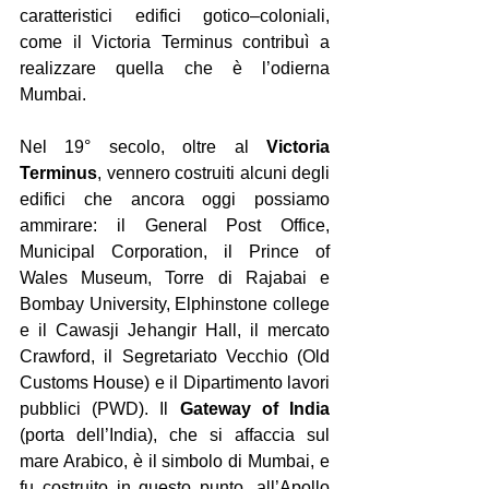
caratteristici edifici gotico–coloniali, 
come il Victoria Terminus contribuì a 
realizzare quella che è l’odierna 
Mumbai.
Nel 19° secolo, oltre al 
Victoria 
Terminus
, vennero costruiti alcuni degli 
edifici che ancora oggi possiamo 
ammirare: il General Post Office, 
Municipal Corporation, il Prince of 
Wales Museum, Torre di Rajabai e 
Bombay University, Elphinstone college 
e il Cawasji Jehangir Hall, il mercato 
Crawford, il Segretariato Vecchio (Old 
Customs House) e il Dipartimento lavori 
pubblici (PWD). Il 
Gateway of India 
(porta dell’India), che si affaccia sul 
mare Arabico, è il simbolo di Mumbai, e 
fu costruito in questo punto, all’Apollo 