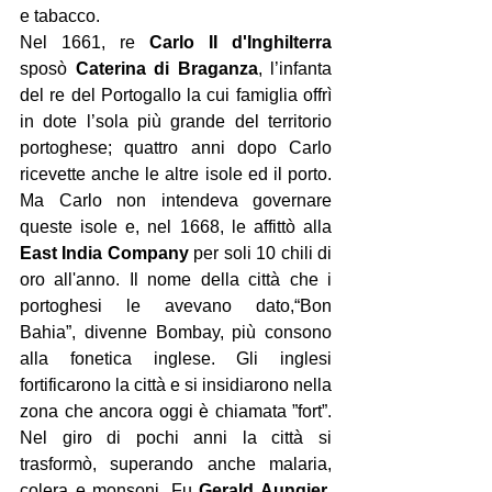
e tabacco.
Nel 1661, re 
Carlo II d'Inghilterra
sposò 
Caterina di Braganza
, l’infanta 
del re del Portogallo la cui famiglia offrì 
in dote l’sola più grande del territorio 
portoghese; quattro anni dopo Carlo 
ricevette anche le altre isole ed il porto. 
Ma Carlo non intendeva governare 
queste isole e, nel 1668, le affittò alla 
East India Company
 per soli 10 chili di 
oro all'anno. Il nome della città che i 
portoghesi le avevano dato,“Bon 
Bahia”, divenne Bombay, più consono 
alla fonetica inglese. Gli inglesi 
fortificarono la città e si insidiarono nella 
zona che ancora oggi è chiamata ”fort”. 
Nel giro di pochi anni la città si 
trasformò, superando anche malaria, 
colera e monsoni. Fu 
Gerald Aungier
, 