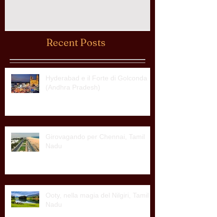
Recent Posts
Hyderabad e il Forte di Golconda
(Andhra Pradesh)
Girovagando per Chennai, Tamil
Nadu
Ooty, nella magia del Nilgiri, Tamil