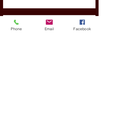
Nadu
Phone
Email
Facebook
Il Victoria Memorial a Calcutta
I luoghi del Buddha, Bodh Gaya
Dharamsala, una visita al Dalai
Lama