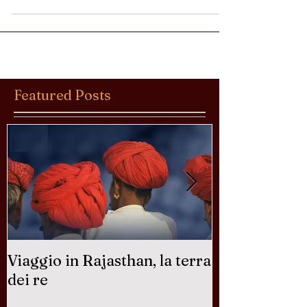
perdetevi il festival Esala...
Featured Posts
Viaggio in Rajasthan, la terra
Perchè in Ind
dei re
sacra?