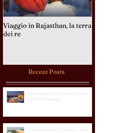
Viaggio in Rajasthan, la terra
Perchè in Ind
dei re
sacra?
Recent Posts
Hyderabad e il Forte di Golconda
(Andhra Pradesh)