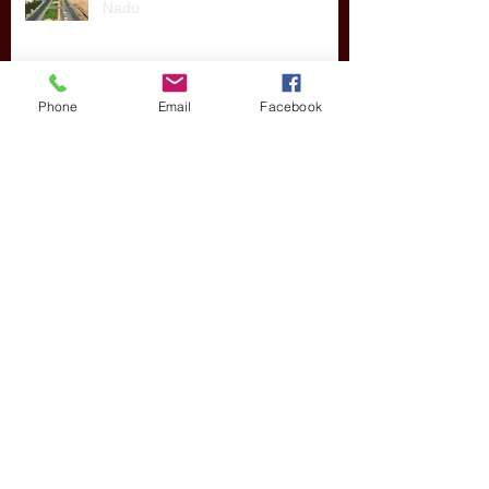
Girovagando per Chennai, Tamil
Nadu
Phone
Email
Facebook
Ooty, nella magia del Nilgiri, Tamil
Nadu
Il Victoria Memorial a Calcutta
I luoghi del Buddha, Bodh Gaya