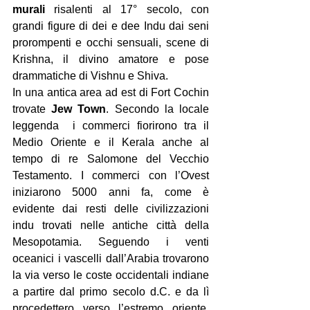
murali 
risalenti al 17° secolo, con 
grandi figure di dei e dee Indu dai seni 
prorompenti e occhi sensuali, scene di 
Krishna, il divino amatore e pose 
drammatiche di Vishnu e Shiva.
In una antica area ad est di Fort Cochin 
trovate 
Jew Town
. Secondo la locale 
leggenda  i commerci fiorirono tra il 
Medio Oriente e il Kerala anche al 
tempo di re Salomone del Vecchio 
Testamento. I commerci con l’Ovest 
iniziarono 5000 anni fa, come è 
evidente dai resti delle civilizzazioni 
indu trovati nelle antiche città della 
Mesopotamia. Seguendo i venti 
oceanici i vascelli dall’Arabia trovarono 
la via verso le coste occidentali indiane 
a partire dal primo secolo d.C. e da lì 
procedettero verso l’estremo oriente. 