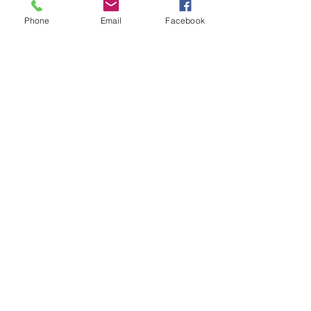
Recent Posts
Phone
Email
Facebook
Hyderabad e il Forte di
Golconda (Andhra Pradesh)
Girovagando per Chennai,
Tamil Nadu
Ooty, nella magia del Nilgiri,
Tamil Nadu
Il Victoria Memorial a
Calcutta