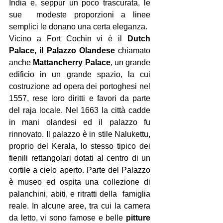
India e, seppur un poco trascurata, le 
sue  modeste proporzioni a linee 
semplici le donano una certa eleganza.
Vicino a Fort Cochin vi è il 
Dutch 
Palace, il Palazzo Olandese
 chiamato 
anche 
Mattancherry Palace
, un grande 
edificio in un grande spazio, la cui 
costruzione ad opera dei portoghesi nel 
1557, rese loro diritti e favori da parte 
del raja locale. Nel 1663 la città cadde 
in mani olandesi ed il palazzo fu 
rinnovato. Il palazzo è in stile Nalukettu, 
proprio del Kerala, lo stesso tipico dei  
fienili rettangolari dotati al centro di un 
cortile a cielo aperto. Parte del Palazzo 
è museo ed ospita una collezione di 
palanchini, abiti, e ritratti della  famiglia 
reale. In alcune aree, tra cui la camera 
da letto, vi sono famose e belle 
pitture 