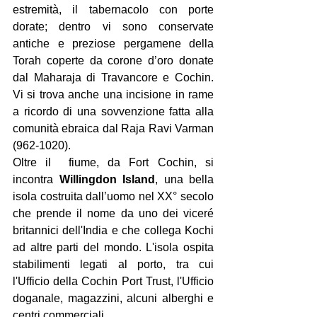
estremità, il tabernacolo con porte 
dorate; dentro vi sono conservate 
antiche e preziose pergamene della 
Torah coperte da corone d’oro donate 
dal Maharaja di Travancore e Cochin. 
Vi si trova anche una incisione in rame 
a ricordo di una sovvenzione fatta alla 
comunità ebraica dal Raja Ravi Varman 
(962-1020).
Oltre il  fiume, da Fort Cochin, si 
incontra 
Willingdon Island
, una bella  
isola costruita dall’uomo nel XX° secolo 
che prende il nome da uno dei viceré 
britannici dell'India e che collega Kochi 
ad altre parti del mondo. L'isola ospita 
stabilimenti legati al porto, tra cui 
l'Ufficio della Cochin Port Trust, l'Ufficio 
doganale, magazzini, alcuni alberghi e 
centri commerciali. 