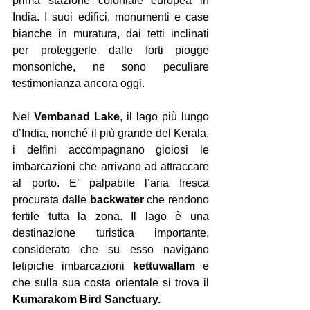
prima stazione coloniale europea in 
India. I suoi edifici, monumenti e case  
bianche in muratura, dai tetti inclinati 
per proteggerle dalle forti piogge 
monsoniche, ne sono peculiare 
testimonianza ancora oggi.
Nel 
Vembanad Lake
, il lago più lungo 
d’India, nonché il più grande del Kerala, 
i delfini accompagnano gioiosi le 
imbarcazioni che arrivano ad attraccare 
al porto. E’ palpabile l’aria fresca 
procurata dalle 
backwater
 che rendono 
fertile tutta la zona. Il lago è una 
destinazione turistica importante, 
considerato che su esso navigano 
letipiche imbarcazioni 
kettuwallam
 e 
che sulla sua costa orientale si trova il 
Kumarakom Bird Sanctuary.