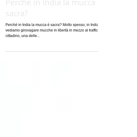
Perchè in India la mucca è
sacra?
Perchè in India la mucca è sacra? Molto spesso, in India,
vediamo girovagare mucche in libertà in mezzo al traffico
cittadino, una delle...