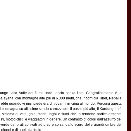
 
lungo l’alta Valle del fiume Indo, lascia senza fiato. Geograficamente è la 
alayana, con montagne alte più di 6.000 metri, che incornicia Tibet, Nepal e 
ebbi quando vi misi piede era di trovarmi in cima al mondo. Percorsi questa 
 di montagna su altissime strade carrozzabili; il passo più alto, il Kardung-La è 
 sistema di valli, gole, monti, laghi e fiumi che lo rendono particolarmente 
listi, motociclisti, e viaggiatori in genere. Un contrasto di colori dall’azzurro del 
erde dei prati coltivati ad orzo e colza, dallo scuro delle grandi ombre dei 
 pioppi e di quelli da frutto.