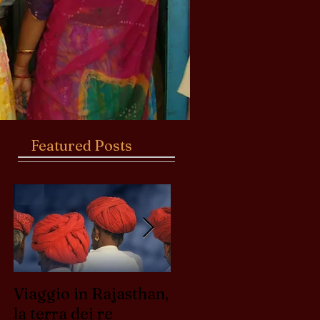
Featured Posts
Viaggio in Rajasthan,
Perchè in India la
la terra dei re
mucca è sacra?