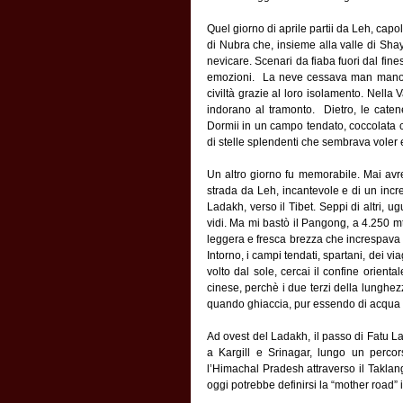
Quel giorno di aprile partii da Leh, capo
di Nubra che, insieme alla valle di Shay
nevicare. Scenari da fiaba fuori dal fin
emozioni.  La neve cessava man mano che
civiltà grazie al loro isolamento. Nella
indorano al tramonto.  Dietro, le cate
Dormii in un campo tendato, coccolata co
di stelle splendenti che sembrava voler en
Un altro giorno fu memorabile. Mai avre
strada da Leh, incantevole e di un incre
Ladakh, verso il Tibet. Seppi di altri, u
vidi. Ma mi bastò il Pangong, a 4.250 mt
leggera e fresca brezza che increspava l’
Intorno, i campi tendati, spartani, dei v
volto dal sole, cercai il confine orienta
cinese, perchè i due terzi della lunghez
quando ghiaccia, pur essendo di acqua 
Ad ovest del Ladakh, il passo di Fatu La
a Kargill e Srinagar, lungo un perco
l’Himachal Pradesh attraverso il Taklan
oggi potrebbe definirsi la “mother road” 