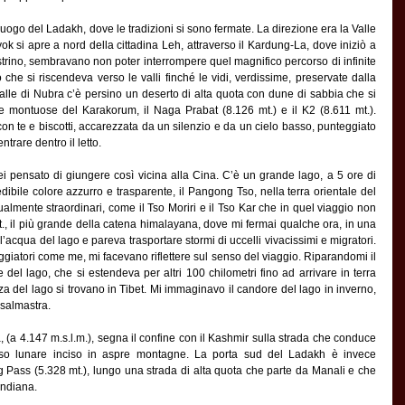
luogo del Ladakh, dove le tradizioni si sono fermate. La direzione era la Valle 
ok si apre a nord della cittadina Leh, attraverso il Kardung-La, dove iniziò a 
estrino, sembravano non poter interrompere quel magnifico percorso di infinite 
 si riscendeva verso le valli finché le vidi, verdissime, preservate dalla 
 Valle di Nubra c’è persino un deserto di alta quota con dune di sabbia che si 
ne montuose del Karakorum, il Naga Prabat (8.126 mt.) e il K2 (8.611 mt.). 
n te e biscotti, accarezzata da un silenzio e da un cielo basso, punteggiato 
trare dentro il letto.
i pensato di giungere così vicina alla Cina. C’è un grande lago, a 5 ore di 
dibile colore azzurro e trasparente, il Pangong Tso, nella terra orientale del 
gualmente straordinari, come il Tso Moriri e il Tso Kar che in quel viaggio non 
., il più grande della catena himalayana, dove mi fermai qualche ora, in una 
acqua del lago e pareva trasportare stormi di uccelli vivacissimi e migratori. 
iaggiatori come me, mi facevano riflettere sul senso del viaggio. Riparandomi il 
le del lago, che si estendeva per altri 100 chilometri fino ad arrivare in terra 
za del lago si trovano in Tibet. Mi immaginavo il candore del lago in inverno, 
salmastra. 
, (a 4.147 m.s.l.m.), segna il confine con il Kashmir sulla strada che conduce 
rso lunare inciso in aspre montagne. La porta sud del Ladakh è invece 
g Pass (5.328 mt.), lungo una strada di alta quota che parte da Manali e che 
indiana. 