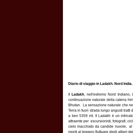
Diario di viaggio in Ladakh. Nord India.
Il 
Ladakh
, nell'estremo Nord Indiano, 
continuazione naturale della catena him
Bhutan.  La sensazione naturale che ne 
Terra in fuori strada lungo angusti tratti
a ben 5359 mt. Il Ladakh è un intricato
attraente per  escursionisti, fotografi, cic
cielo macchiato da candide nuvole,  al v
monti al leggero fluttuare degli alberi dei