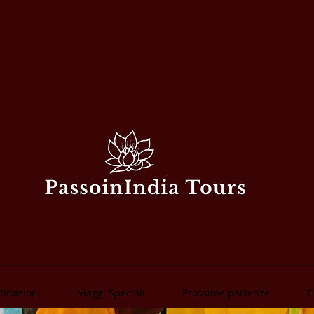
tinazioni
Viaggi Speciali
Prossime partenze
C